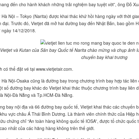
 mang đến cho hành khách những trải nghiệm bay tuyệt vời”, ông Đỗ X
Hà Nội – Tokyo (Narita) được khai thác khứ hồi hàng ngày với thời gi
n đại. Trước đó, Vietjet đã mở hai đường bay đến Nhật Bản, bao gồm
 ngày 14/12/2018.
Vietjet và Kutan của Sân bay Quốc tế Narita chào mừng và chụp ảnh 
chuyến bay khai trương
 có thể đặt vé tại www.vietjetair.com.
Hà Nội-Osaka cũng là đường bay trong chương trình bay hợp tác liên 
Một số đường bay khác do Vietjet khai thác thuộc chương trình bay liên 
à Nội-Đà Nẵng và Tp.HCM-Đà Nẵng.
ng bay nội địa và 66 đường bay quốc tế, Vietjet khai thác các chuyến b
 khu vực châu Á Thái Bình Dương. Là thành viên chính thức của Hiệp hộ
 hữu chứng chỉ “An toàn hàng không quốc tế IOSA”, được tổ chức quốc tế
cao nhất của các hãng hàng không trên thế giới.