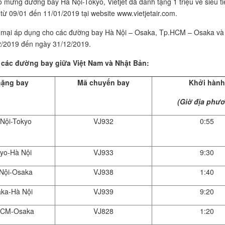
mừng đường bay Hà Nội-Tokyo, Vietjet đã dành tặng 1 triệu vé siêu tiết
từ 09/01 đến 11/01/2019 tại website www.vietjetair.com.
mại áp dụng cho các đường bay Hà Nội – Osaka, Tp.HCM – Osaka và H
2/2019 đến ngày 31/12/2019.
 các đường bay giữa Việt Nam và Nhật Bản:
ặng bay
Mã chuyến bay
Khởi hành
(Giờ địa phư
Nội-Tokyo
VJ932
0:55
yo-Hà Nội
VJ933
9:30
Nội-Osaka
VJ938
1:40
ka-Hà Nội
VJ939
9:20
CM-Osaka
VJ828
1:20