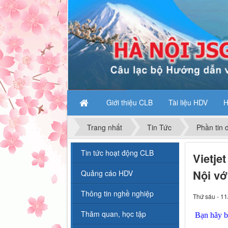
Giới thiệu CLB
Tài liệu HDV
H
Trang nhất
Tin Tức
Phần tin d
Tin tức hoạt động CLB
Vietje
Nội vớ
Quảng cáo HDV
Thông tin nghề nghiệp
Thứ sáu - 11
Thăm quan, học tập
Bạn hãy bấ