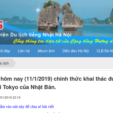
ỏi đáp
Liên hệ
Album ảnh
Diễn đàn Hà Nội
CLB Đà N
u lịch
t hôm nay (11/1/2019) chính thức khai thác 
i Tokyo của Nhật Bản.
/01/2019 22:19
m vào nút này để chia sẻ bài viết