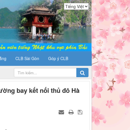
Select language:
ẵng
CLB Sài Gòn
Góp ý CLB
đường bay kết nối thủ đô Hà