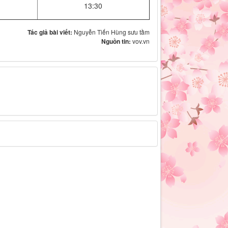
13:30
Tác giả bài viết:
Nguyễn Tiến Hùng sưu tầm
Nguồn tin:
vov.vn