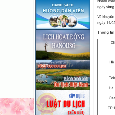
Nhằm chào 
ngày vàng 
Vé khuyến 
ngày 14/0
Thông tin
Ch
Hà 
Tok
Hà 
Osa
TPH