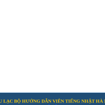
U LẠC BỘ HƯỚNG DẪN VIÊN TIẾNG NHẬT HÀ 