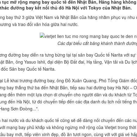
iên tục mở rộng mạng bay quốc tế đến Nhật Bản, Hãng hàng không 
 thác đường bay kết nối thủ đô Hà Nội với Tokyo của Nhật Bản.
ng bay thứ 3 giữa Việt Nam và Nhật Bản của hãng nhằm phục vụ nhu cầ
thương và trao đổi văn hóa giữa hai nước.
Các đại biểu cắt băng khánh thành đườn
ương đường bay diễn ra tưng bừng tại tại sân bay Quốc tế Narita với 
ật Bản, ông Yasuo Ishii, đại diện Bộ Đất đai, Hạ tầng, Vận tải và Du l
đốc Sân bay Quốc tế Narita.
tại Lễ khai trương đường bay, ông Đỗ Xuân Quang, Phó Tổng Giám đốc Vi
ng bay thẳng thứ ba đến Nhật Bản, tiếp sau hai đường bay Hà Nội – 
ng đến thêm một lựa chọn di chuyển cho người dân và du khách từ To
ung đến Hà Nội, từ đó chuyển tiếp đến các địa danh du lịch nổi tiếng 
Hang Sơn Đoòng...".
 hai nước và du khách quốc tế cũng sẽ dễ dàng nối chuyến đến các 
với mạng bay phủ khắp và không ngừng mở rộng của Vietjet trong thời gia
ầu bay mới, tiếp viên xinh đẹp, đồ ăn tươi ngon, cùng với với giá vé hấp