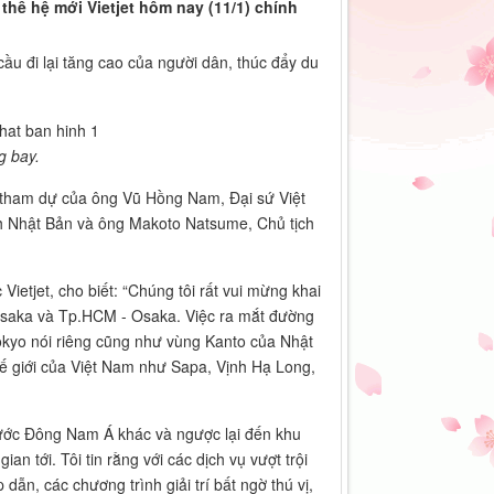
thế hệ mới Vietjet hôm nay (11/1) chính
u đi lại tăng cao của người dân, thúc đẩy du
g bay.
sự tham dự của ông Vũ Hồng Nam, Đại sứ Việt
ịch Nhật Bản và ông Makoto Natsume, Chủ tịch
etjet, cho biết: “Chúng tôi rất vui mừng khai
Osaka và Tp.HCM - Osaka. Việc ra mắt đường
kyo nói riêng cũng như vùng Kanto của Nhật
thế giới của Việt Nam như Sapa, Vịnh Hạ Long,
nước Đông Nam Á khác và ngược lại đến khu
n tới. Tôi tin rằng với các dịch vụ vượt trội
 dẫn, các chương trình giải trí bất ngờ thú vị,