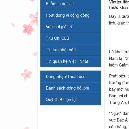
Vietjet l
Phần tin du lịch
thức khai
Hoạt động vì cộng đồng
Đây là đườ
lịch, giao 
Vui chơi giải trí
Thu Chi CLB
Tin tức nhật bản
Lễ khai tr
Nam tại Nh
Tin quan hệ Việt - Nhật
kiêm Giám 
Phát biểu 
Đăng nhập/Thoát user
trương đườ
Danh sách đóng hội phí
bay mới ma
Bản nói ch
Quỹ CLB hiện tại
Tràng An, 
"Người dân
vực Bắc Á 
của hãng, t