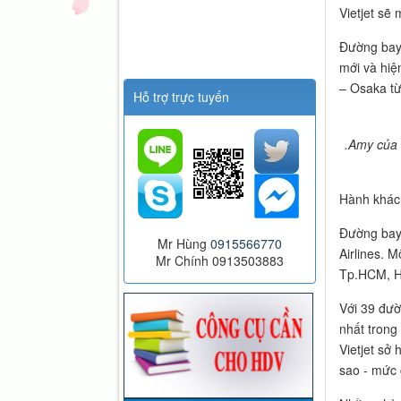
Vietjet sẽ
Đường bay 
mới và hiệ
– Osaka từ
Hỗ trợ trực tuyến
.Amy của 
Hành khách
Đường bay 
Mr Hùng
0915566770
Airlines. 
Mr Chính 0913503883
Tp.HCM, H
Với 39 đườ
nhất trong
Vietjet sở
sao - mức 