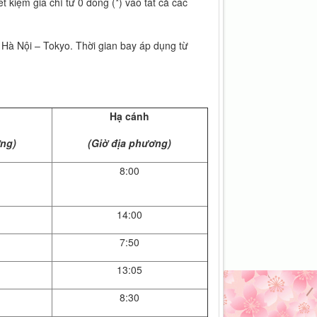
 kiệm giá chỉ từ 0 đồng (*) vào tất cả các
à Nội – Tokyo. Thời gian bay áp dụng từ
Hạ cánh
ơng)
(Giờ địa phương)
8:00
14:00
7:50
13:05
8:30