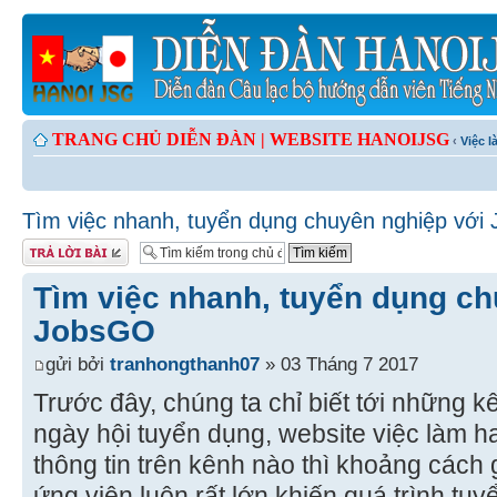
TRANG CHỦ DIỄN ĐÀN |
WEBSITE HANOIJSG
‹
Việc 
Tìm việc nhanh, tuyển dụng chuyên nghiệp với
Gửi bài trả lời
Tìm việc nhanh, tuyển dụng ch
JobsGO
gửi bởi
tranhongthanh07
» 03 Tháng 7 2017
Trước đây, chúng ta chỉ biết tới những k
ngày hội tuyển dụng, website việc làm h
thông tin trên kênh nào thì khoảng cách
ứng viên luôn rất lớn khiến quá trình tuy