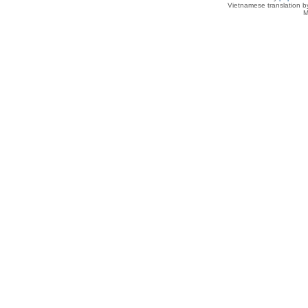
Vietnamese translation 
M