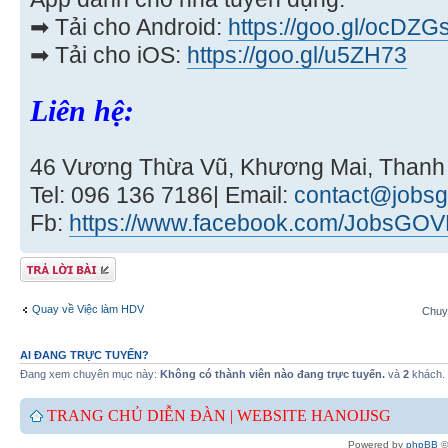
➡ Tải cho Android:
https://goo.gl/ocDZG
➡ Tải cho iOS:
https://goo.gl/u5ZH73
Liên hệ:
46 Vương Thừa Vũ, Khương Mai, Thanh
Tel: 096 136 7186| Email:
contact@jobsg
Fb:
https://www.facebook.com/JobsGOV
Gửi bài trả lời
Quay về Việc làm HDV
Chuy
AI ĐANG TRỰC TUYẾN?
Đang xem chuyên mục này:
Không có thành viên nào đang trực tuyến.
và
2
khách.
TRANG CHỦ DIỄN ĐÀN |
WEBSITE HANOIJSG
Powered by
phpBB
©