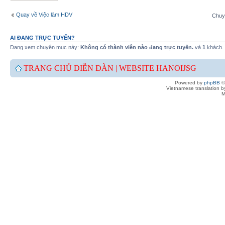
Quay về Việc làm HDV
Chuy
AI ĐANG TRỰC TUYẾN?
Đang xem chuyên mục này:
Không có thành viên nào đang trực tuyến.
và
1
khách.
TRANG CHỦ DIỄN ĐÀN |
WEBSITE HANOIJSG
Powered by
phpBB
©
Vietnamese translation 
M