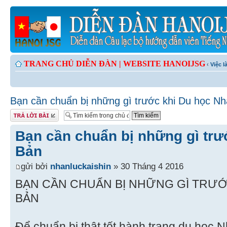
TRANG CHỦ DIỄN ĐÀN |
WEBSITE HANOIJSG
‹
Việc 
Bạn cần chuẩn bị những gì trước khi Du học Nh
Gửi bài trả lời
Bạn cần chuẩn bị những gì trư
Bản
gửi bởi
nhanluckaishin
» 30 Tháng 4 2016
BẠN CẦN CHUẨN BỊ NHỮNG GÌ TRƯỚ
BẢN
Để chuẩn bị thật tốt hành trang du học 