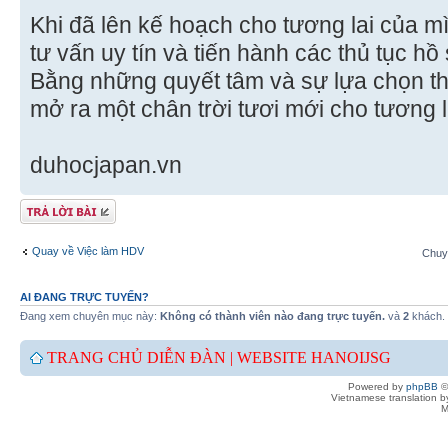
Khi đã lên kế hoạch cho tương lai của m
tư vấn uy tín và tiến hành các thủ tục h
Bằng những quyết tâm và sự lựa chọn t
mở ra một chân trời tươi mới cho tương l
duhocjapan.vn
Gửi bài trả lời
Quay về Việc làm HDV
Chuy
AI ĐANG TRỰC TUYẾN?
Đang xem chuyên mục này:
Không có thành viên nào đang trực tuyến.
và
2
khách.
TRANG CHỦ DIỄN ĐÀN |
WEBSITE HANOIJSG
Powered by
phpBB
©
Vietnamese translation 
M