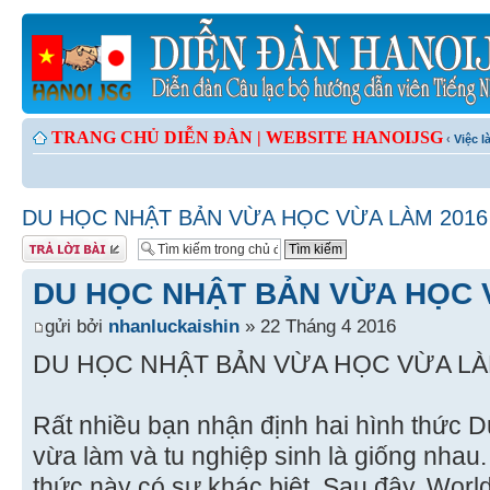
TRANG CHỦ DIỄN ĐÀN |
WEBSITE HANOIJSG
‹
Việc 
DU HỌC NHẬT BẢN VỪA HỌC VỪA LÀM 2016
Gửi bài trả lời
DU HỌC NHẬT BẢN VỪA HỌC 
gửi bởi
nhanluckaishin
» 22 Tháng 4 2016
DU HỌC NHẬT BẢN VỪA HỌC VỪA LÀ
Rất nhiều bạn nhận định hai hình thức 
vừa làm và tu nghiệp sinh là giống nhau
thức này có sự khác biệt. Sau đây, Worl