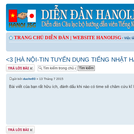
TRANG CHỦ DIỄN ĐÀN |
WEBSITE HANOIJSG
‹
Việc 
<3 [HÀ NỘI-TIN TUYỂN DỤNG TIẾNG NHẬT H
Gửi bài trả lời
gửi bởi
duchn93
» 13 Tháng 7 2015
Bài viết của bạn rất hữu ích, đánh dấu khi nào có time sẽ châm cứu kĩ 
Gửi bài trả lời