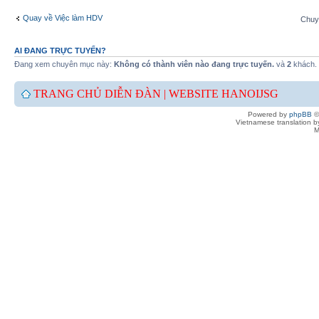
Quay về Việc làm HDV
Chuy
AI ĐANG TRỰC TUYẾN?
Đang xem chuyên mục này:
Không có thành viên nào đang trực tuyến.
và
2
khách.
TRANG CHỦ DIỄN ĐÀN |
WEBSITE HANOIJSG
Powered by
phpBB
©
Vietnamese translation 
M