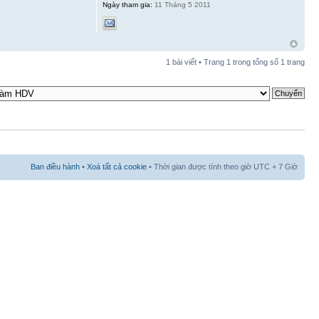
Ngày tham gia:
11 Tháng 5 2011
1 bài viết • Trang
1
trong tổng số
1
trang
Ban điều hành
•
Xoá tất cả cookie
• Thời gian được tính theo giờ UTC + 7 Giờ