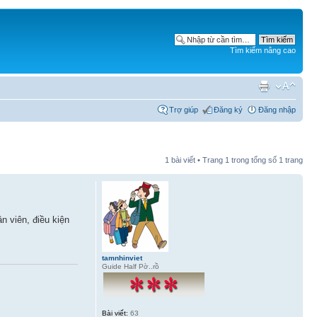
Tìm kiếm nâng cao
Trợ giúp
Đăng ký
Đăng nhập
1 bài viết • Trang
1
trong tổng số
1
trang
n viên, điều kiện
tamnhinviet
Guide Half Pờ..rồ
Bài viết:
63