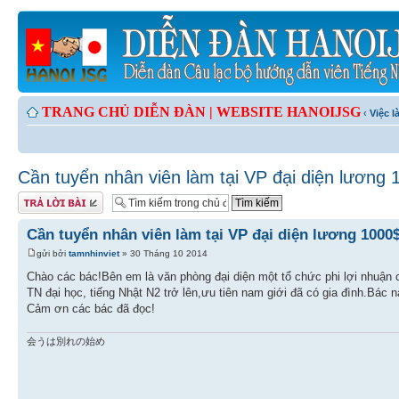
TRANG CHỦ DIỄN ĐÀN |
WEBSITE HANOIJSG
‹
Việc 
Cần tuyển nhân viên làm tại VP đại diện lương 
Gửi bài trả lời
Cần tuyển nhân viên làm tại VP đại diện lương 1000
gửi bởi
tamnhinviet
» 30 Tháng 10 2014
Chào các bác!Bên em là văn phòng đại diện một tổ chức phi lợi nhuận 
TN đại học, tiếng Nhật N2 trở lên,ưu tiên nam giới đã có gia đình.Bác 
Cảm ơn các bác đã đọc!
会うは別れの始め