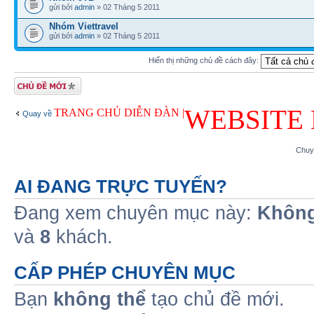
gửi bởi
admin
» 02 Tháng 5 2011
Nhóm Viettravel
gửi bởi
admin
» 02 Tháng 5 2011
Hiển thị những chủ đề cách đây:
Tạo chủ đề mới
WEBSITE 
TRANG CHỦ DIỄN ĐÀN |
Quay về
Chuy
AI ĐANG TRỰC TUYẾN?
Đang xem chuyên mục này:
Không
và
8
khách.
CẤP PHÉP CHUYÊN MỤC
Bạn
không thể
tạo chủ đề mới.