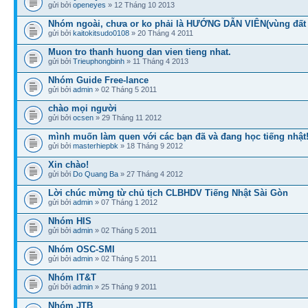
gửi bởi
openeyes
» 12 Tháng 10 2013
Nhóm ngoài, chưa or ko phải là HƯỚNG DẪN VIÊN(vùng đất
gửi bởi
kaitokitsudo0108
» 20 Tháng 4 2011
Muon tro thanh huong dan vien tieng nhat.
gửi bởi
Trieuphongbinh
» 11 Tháng 4 2013
Nhóm Guide Free-lance
gửi bởi
admin
» 02 Tháng 5 2011
chào mọi người
gửi bởi
ocsen
» 29 Tháng 11 2012
mình muốn làm quen với các bạn đã và đang học tiếng nhật
gửi bởi
masterhiepbk
» 18 Tháng 9 2012
Xin chào!
gửi bởi
Do Quang Ba
» 27 Tháng 4 2012
Lời chúc mừng từ chủ tịch CLBHDV Tiếng Nhật Sài Gòn
gửi bởi
admin
» 07 Tháng 1 2012
Nhóm HIS
gửi bởi
admin
» 02 Tháng 5 2011
Nhóm OSC-SMI
gửi bởi
admin
» 02 Tháng 5 2011
Nhóm IT&T
gửi bởi
admin
» 25 Tháng 9 2011
Nhóm JTB