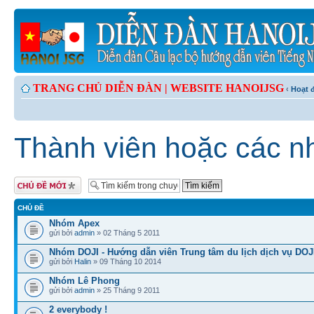
TRANG CHỦ DIỄN ĐÀN |
WEBSITE HANOIJSG
‹
Hoạt 
Thành viên hoặc các nh
Tạo chủ đề mới
CHỦ ĐỀ
Nhóm Apex
gửi bởi
admin
» 02 Tháng 5 2011
Nhóm DOJI - Hướng dẫn viên Trung tâm du lịch dịch vụ DOJ
gửi bởi
Halin
» 09 Tháng 10 2014
Nhóm Lê Phong
gửi bởi
admin
» 25 Tháng 9 2011
2 everybody !