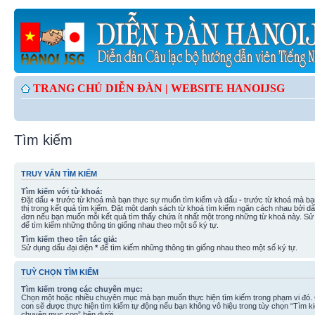
TRANG CHỦ DIỄN ĐÀN |
WEBSITE HANOIJSG
Tìm kiếm
TRUY VẤN TÌM KIẾM
Tìm kiếm với từ khoá:
Đặt dấu
+
trước từ khoá mà bạn thực sự muốn tìm kiếm và dấu
-
trước từ khoá mà bạ
thị trong kết quả tìm kiếm. Đặt một danh sách từ khoá tìm kiếm ngăn cách nhau bởi d
đơn nếu bạn muốn mỗi kết quả tìm thấy chứa ít nhất một trong những từ khoá này. Sử
để tìm kiếm những thông tin giống nhau theo một số ký tự.
Tìm kiếm theo tên tác giả:
Sử dụng dấu đại diện
*
để tìm kiếm những thông tin giống nhau theo một số ký tự.
TUỲ CHỌN TÌM KIẾM
Tìm kiếm trong các chuyên mục:
Chọn một hoặc nhiều chuyên mục mà bạn muốn thực hiện tìm kiếm trong phạm vi đó
con sẽ được thực hiện tìm kiếm tự động nếu bạn không vô hiệu trong tùy chọn “Tìm k
chuyên mục con” bên dưới.