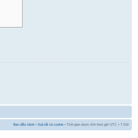
Ban điều hành
•
Xoá tất cả cookie
• Thời gian được tính theo giờ UTC + 7 Giờ