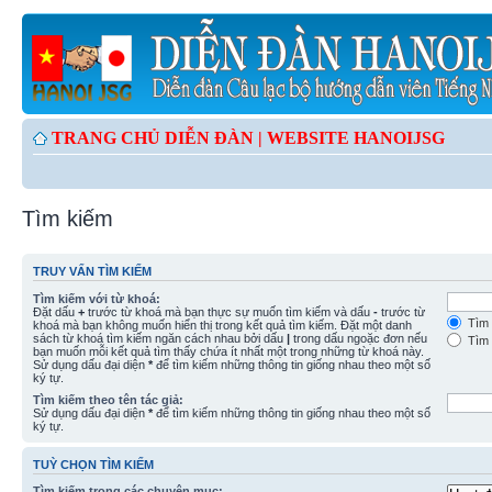
TRANG CHỦ DIỄN ĐÀN |
WEBSITE HANOIJSG
Tìm kiếm
TRUY VẤN TÌM KIẾM
Tìm kiếm với từ khoá:
Đặt dấu
+
trước từ khoá mà bạn thực sự muốn tìm kiếm và dấu
-
trước từ
Tìm 
khoá mà bạn không muốn hiển thị trong kết quả tìm kiếm. Đặt một danh
sách từ khoá tìm kiếm ngăn cách nhau bởi dấu
|
trong dấu ngoặc đơn nếu
Tìm 
bạn muốn mỗi kết quả tìm thấy chứa ít nhất một trong những từ khoá này.
Sử dụng dấu đại diện
*
để tìm kiếm những thông tin giống nhau theo một số
ký tự.
Tìm kiếm theo tên tác giả:
Sử dụng dấu đại diện
*
để tìm kiếm những thông tin giống nhau theo một số
ký tự.
TUỲ CHỌN TÌM KIẾM
Tìm kiếm trong các chuyên mục: