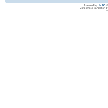
Powered by
phpBB
©
Vietnamese translation 
M