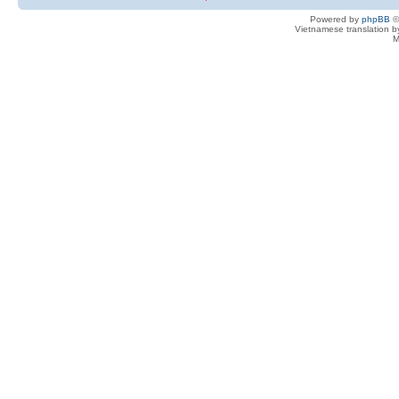
Powered by
phpBB
©
Vietnamese translation 
M