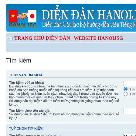
TRANG CHỦ DIỄN ĐÀN |
WEBSITE HANOIJSG
Tìm kiếm
TRUY VẤN TÌM KIẾM
Tìm kiếm với từ khoá:
Đặt dấu
+
trước từ khoá mà bạn thực sự muốn tìm kiếm và dấu
-
trước từ
Tìm 
khoá mà bạn không muốn hiển thị trong kết quả tìm kiếm. Đặt một danh
sách từ khoá tìm kiếm ngăn cách nhau bởi dấu
|
trong dấu ngoặc đơn nếu
Tìm 
bạn muốn mỗi kết quả tìm thấy chứa ít nhất một trong những từ khoá này.
Sử dụng dấu đại diện
*
để tìm kiếm những thông tin giống nhau theo một số
ký tự.
Tìm kiếm theo tên tác giả:
Sử dụng dấu đại diện
*
để tìm kiếm những thông tin giống nhau theo một số
ký tự.
TUỲ CHỌN TÌM KIẾM
Tìm kiếm trong các chuyên mục: