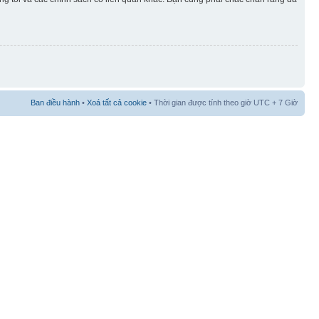
Ban điều hành
•
Xoá tất cả cookie
• Thời gian được tính theo giờ UTC + 7 Giờ