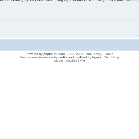
Powered by
phpBB
© 2000, 2002, 2005, 2007 phpBB Group
Vietnamese translation by
nedka
and modified by
Nguyễn Tiến Hùng
Mobile : 0915566770