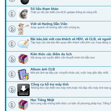
Số liệu tham khảo
Thật sự rất cần thiết cho ACE update thông tin nóng hổi.
Viết về Hướng Dẫn Viên
Xoay quanh về hướng dẫn viên chúng ta.
Bài báo,bài viết của khách về HDV, về CLB, về ngư
Tập hợp các bài báo liên quan đến thành viên,lĩnh vực hoạt động 
Kiến thức các điểm du lịch
Nội dung các tuyến điểm cần thuyết minh khi dẫn tour
Album ảnh CLB
Mời pót ảnh tại đây,các chuyến khảo sát, cuộc họp gần đây nhất.
Công cụ hỗ trợ máy tính
Những thứ cần thiết cho máy tính,hoặc hỏi đáp nếu máy tính bạn gặ
Học Tiếng Nhật
Nơi cung cấp những kiến thức cơ bản về phương pháp học Tiếng 