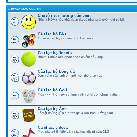
CHUYÊN MỤC GIẢI TRÍ
Chuyện vui hướng dẫn viên
Nếu là HDV chắc chắn bạn đã có những chuyện vui để kể..
Câu lạc bộ Bi-a
Xin mời các tay cơ vào bình luận nào..
Câu lạc bộ Tennis
Nhóm Tennis của Apex chắc chiếm số đông
Câu lạc bộ bóng đá
Dành cho các anh em mê môn thể thao vua...
Câu lạc bộ Golf
Món ゼイタク này số thành viên chơi còn chưa nhiều.
Câu lạc bộ Ảnh
Tất tật những gì a c e "chộp" được trên đường tour.
Ca nhạc, video..
Mục này sẽ là thập cẩm các loại giải trí của CLB