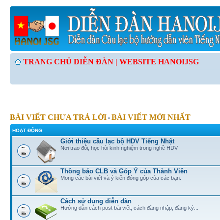
TRANG CHỦ DIỄN ĐÀN |
WEBSITE HANOIJSG
BÀI VIẾT CHƯA TRẢ LỜI
BÀI VIẾT MỚI NHẤT
•
HOẠT ĐỘNG
Giới thiệu câu lạc bộ HDV Tiếng Nhật
Nơi trao đổi, học hỏi kinh nghiệm trong nghề HDV
Thông báo CLB và Góp Ý của Thành Viên
Mong các bài viết và ý kiến đóng góp của các bạn.
Cách sử dụng diễn đàn
Hướng dẫn cách post bài viết, cách đăng nhập, đăng ký...