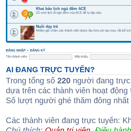
Khai báo lịch ngủ đêm ACE
Zô xem lịch đi ngủ đêm của ACE để tụ tập nào.
Nuôi dạy trẻ
Nhằm giữ chân các thành viên được lâu hơn,xin tạo mục rất bổ ích
ĐĂNG NHẬP
•
ĐĂNG KÝ
Tên thành viên:
Mật khẩu:
AI ĐANG TRỰC TUYẾN?
Trong tổng số
220
người đang trực
dựa trên các thành viên hoạt động
Số lượt người ghé thăm đông nhất
Các thành viên đang trực tuyến: K
Chú thích:
Quản trị viên
,
Điều hành