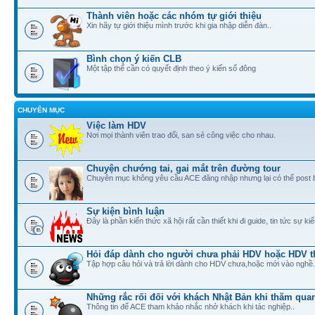
Thành viên hoặc các nhóm tự giới thiệu
Xin hãy tự giới thiệu mình trước khi gia nhập diễn đàn..
Bình chọn ý kiến CLB
Một tập thể cần có quyết định theo ý kiến số đông
CHUYÊN MỤC
Việc làm HDV
Nơi mọi thành viên trao đổi, san sẻ công việc cho nhau.
Chuyện chướng tai, gai mắt trên đường tour
Chuyên mục không yêu cầu ACE đăng nhập nhưng lại có thể post 
Sự kiện bình luận
Đây là phần kiến thức xã hội rất cần thiết khi đi guide, tin tức sự ki
Hỏi đáp dành cho người chưa phải HDV hoặc HDV t
Tập hợp câu hỏi và trả lời dành cho HDV chưa,hoặc mới vào nghề.
Những rắc rối đối với khách Nhật Bản khi thăm quan
Thông tin để ACE tham khảo nhắc nhở khách khi tác nghiệp..