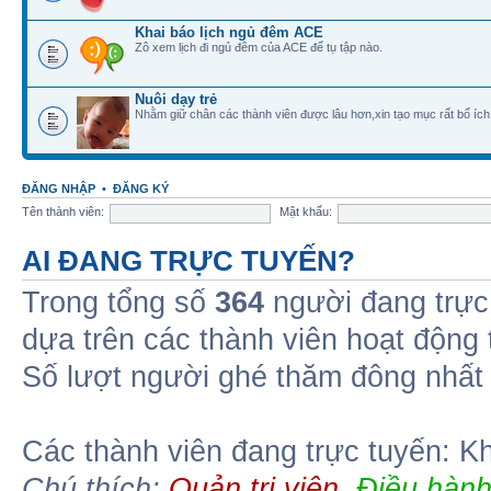
Khai báo lịch ngủ đêm ACE
Zô xem lịch đi ngủ đêm của ACE để tụ tập nào.
Nuôi dạy trẻ
Nhằm giữ chân các thành viên được lâu hơn,xin tạo mục rất bổ ích
ĐĂNG NHẬP
•
ĐĂNG KÝ
Tên thành viên:
Mật khẩu:
AI ĐANG TRỰC TUYẾN?
Trong tổng số
364
người đang trực
dựa trên các thành viên hoạt động
Số lượt người ghé thăm đông nhất
Các thành viên đang trực tuyến: K
Chú thích:
Quản trị viên
,
Điều hành