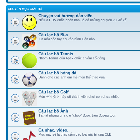
CHUYÊN MỤC GIẢI TRÍ
Chuyện vui hướng dẫn viên
Nếu là HDV chắc chắn bạn đã có những chuyện vui để kể..
Câu lạc bộ Bi-a
Xin mời các tay cơ vào bình luận nào..
Câu lạc bộ Tennis
Nhóm Tennis của Apex chắc chiếm số đông
Câu lạc bộ bóng đá
Dành cho các anh em mê môn thể thao vua...
Câu lạc bộ Golf
Món ゼイタク này số thành viên chơi còn chưa nhiều.
Câu lạc bộ Ảnh
Tất tật những gì a c e "chộp" được trên đường tour.
Ca nhạc, video..
Mục này sẽ là thập cẩm các loại giải trí của CLB