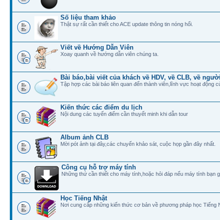
Số liệu tham khảo
Thật sự rất cần thiết cho ACE update thông tin nóng hổi.
Viết về Hướng Dẫn Viên
Xoay quanh về hướng dẫn viên chúng ta.
Bài báo,bài viết của khách về HDV, về CLB, về ngư
Tập hợp các bài báo liên quan đến thành viên,lĩnh vực hoạt động 
Kiến thức các điểm du lịch
Nội dung các tuyến điểm cần thuyết minh khi dẫn tour
Album ảnh CLB
Mời pót ảnh tại đây,các chuyến khảo sát, cuộc họp gần đây nhất.
Công cụ hỗ trợ máy tính
Những thứ cần thiết cho máy tính,hoặc hỏi đáp nếu máy tính bạn gặ
Học Tiếng Nhật
Nơi cung cấp những kiến thức cơ bản về phương pháp học Tiếng 