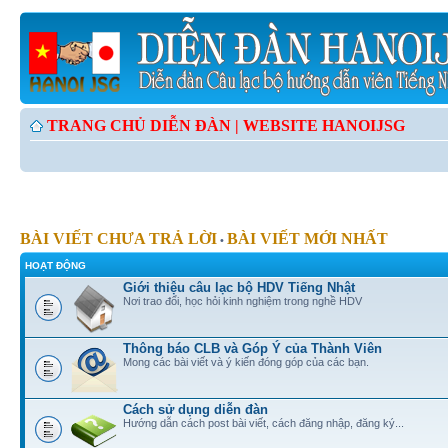
TRANG CHỦ DIỄN ĐÀN |
WEBSITE HANOIJSG
BÀI VIẾT CHƯA TRẢ LỜI
BÀI VIẾT MỚI NHẤT
•
HOẠT ĐỘNG
Giới thiệu câu lạc bộ HDV Tiếng Nhật
Nơi trao đổi, học hỏi kinh nghiệm trong nghề HDV
Thông báo CLB và Góp Ý của Thành Viên
Mong các bài viết và ý kiến đóng góp của các bạn.
Cách sử dụng diễn đàn
Hướng dẫn cách post bài viết, cách đăng nhập, đăng ký...