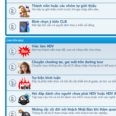
Thành viên hoặc các nhóm tự giới thiệu
Xin hãy tự giới thiệu mình trước khi gia nhập diễn đàn..
Bình chọn ý kiến CLB
Một tập thể cần có quyết định theo ý kiến số đông
CHUYÊN MỤC
Việc làm HDV
Nơi mọi thành viên trao đổi, san sẻ công việc cho nhau.
Chuyện chướng tai, gai mắt trên đường tour
Chuyên mục không yêu cầu ACE đăng nhập nhưng lại có thể post 
Sự kiện bình luận
Đây là phần kiến thức xã hội rất cần thiết khi đi guide, tin tức sự ki
Hỏi đáp dành cho người chưa phải HDV hoặc HDV t
Tập hợp câu hỏi và trả lời dành cho HDV chưa,hoặc mới vào nghề.
Những rắc rối đối với khách Nhật Bản khi thăm quan
Thông tin để ACE tham khảo nhắc nhở khách khi tác nghiệp..