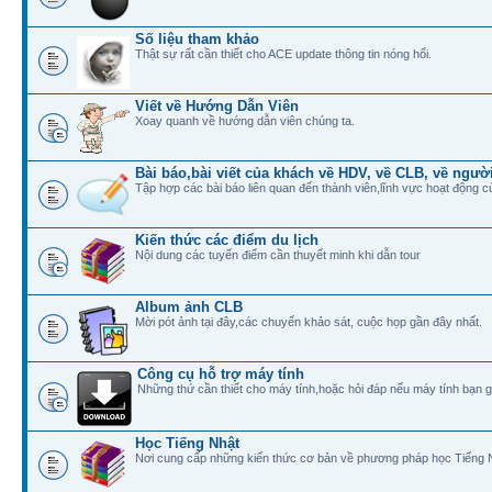
Số liệu tham khảo
Thật sự rất cần thiết cho ACE update thông tin nóng hổi.
Viết về Hướng Dẫn Viên
Xoay quanh về hướng dẫn viên chúng ta.
Bài báo,bài viết của khách về HDV, về CLB, về ngư
Tập hợp các bài báo liên quan đến thành viên,lĩnh vực hoạt động 
Kiến thức các điểm du lịch
Nội dung các tuyến điểm cần thuyết minh khi dẫn tour
Album ảnh CLB
Mời pót ảnh tại đây,các chuyến khảo sát, cuộc họp gần đây nhất.
Công cụ hỗ trợ máy tính
Những thứ cần thiết cho máy tính,hoặc hỏi đáp nếu máy tính bạn gặ
Học Tiếng Nhật
Nơi cung cấp những kiến thức cơ bản về phương pháp học Tiếng 