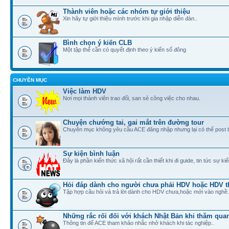
Thành viên hoặc các nhóm tự giới thiệu
Xin hãy tự giới thiệu mình trước khi gia nhập diễn đàn..
Bình chọn ý kiến CLB
Một tập thể cần có quyết định theo ý kiến số đông
CHUYÊN MỤC
Việc làm HDV
Nơi mọi thành viên trao đổi, san sẻ công việc cho nhau.
Chuyện chướng tai, gai mắt trên đường tour
Chuyên mục không yêu cầu ACE đăng nhập nhưng lại có thể post 
Sự kiện bình luận
Đây là phần kiến thức xã hội rất cần thiết khi đi guide, tin tức sự ki
Hỏi đáp dành cho người chưa phải HDV hoặc HDV t
Tập hợp câu hỏi và trả lời dành cho HDV chưa,hoặc mới vào nghề.
Những rắc rối đối với khách Nhật Bản khi thăm quan
Thông tin để ACE tham khảo nhắc nhở khách khi tác nghiệp..