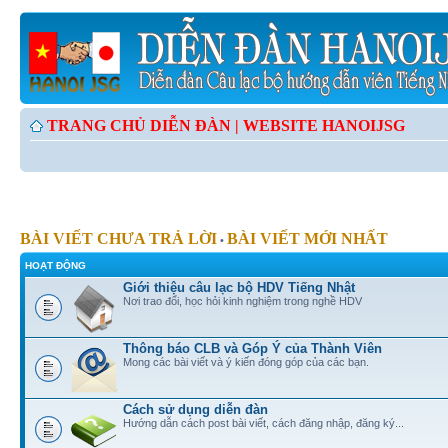
TRANG CHỦ DIỄN ĐÀN |
WEBSITE HANOIJSG
BÀI VIẾT CHƯA TRẢ LỜI
BÀI VIẾT MỚI NHẤT
•
HOẠT ĐỘNG
Giới thiệu câu lạc bộ HDV Tiếng Nhật
Nơi trao đổi, học hỏi kinh nghiệm trong nghề HDV
Thông báo CLB và Góp Ý của Thành Viên
Mong các bài viết và ý kiến đóng góp của các bạn.
Cách sử dụng diễn đàn
Hướng dẫn cách post bài viết, cách đăng nhập, đăng ký...