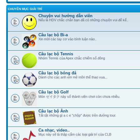
CHUYÊN MỤC GIẢI TRÍ
Chuyện vui hướng dẫn viên
Nếu là HDV chắc chắn bạn đã có những chuyện vui để kể..
Câu lạc bộ Bi-a
Xin mời các tay cơ vào bình luận nào..
Câu lạc bộ Tennis
Nhóm Tennis của Apex chắc chiếm số đông
Câu lạc bộ bóng đá
Dành cho các anh em mê môn thể thao vua...
Câu lạc bộ Golf
Món ゼイタク này số thành viên chơi còn chưa nhiều.
Câu lạc bộ Ảnh
Tất tật những gì a c e "chộp" được trên đường tour.
Ca nhạc, video..
Mục này sẽ là thập cẩm các loại giải trí của CLB