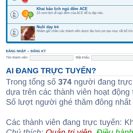
Khai báo lịch ngủ đêm ACE
Zô xem lịch đi ngủ đêm của ACE để tụ tập nào.
Nuôi dạy trẻ
Nhằm giữ chân các thành viên được lâu hơn,xin tạo mục rất bổ ích
ĐĂNG NHẬP
•
ĐĂNG KÝ
Tên thành viên:
Mật khẩu:
AI ĐANG TRỰC TUYẾN?
Trong tổng số
374
người đang trực
dựa trên các thành viên hoạt động
Số lượt người ghé thăm đông nhất
Các thành viên đang trực tuyến: K
Chú thích:
Quản trị viên
,
Điều hành