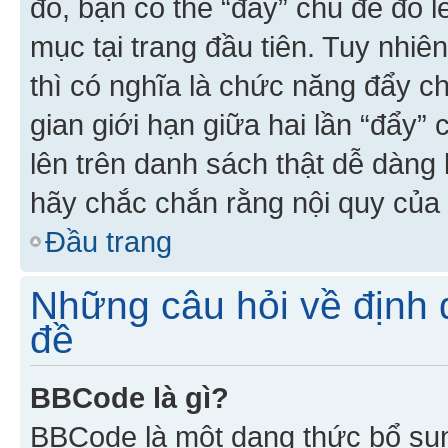
đó, bạn có thể “đẩy” chủ đề đó l
mục tại trang đầu tiên. Tuy nhiê
thì có nghĩa là chức năng đẩy c
gian giới hạn giữa hai lần “đẩy”
lên trên danh sách thật dễ dàng 
hãy chắc chắn rằng nội quy của 
Đầu trang
Những câu hỏi về định d
đề
BBCode là gì?
BBCode là một dạng thức bổ su