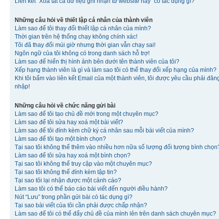
Liên kết “Xóa tất cả dữ liệu ghi nhận từ website này” có tác dụng gì?
Những câu hỏi về thiết lập cá nhân của thành viên
Làm sao để tôi thay đổi thiết lập cá nhân của mình?
Thời gian trên hệ thống chạy không chính xác!
Tôi đã thay đổi múi giờ nhưng thời gian vẫn chạy sai!
Ngôn ngữ của tôi không có trong danh sách hỗ trợ!
Làm sao để hiển thị hình ảnh bên dưới tên thành viên của tôi?
Xếp hạng thành viên là gì và làm sao tôi có thể thay đổi xếp hạng của mình?
Khi tôi bấm vào liên kết Email của một thành viên, tôi được yêu cầu phải đăn
nhập!
Những câu hỏi về chức năng gửi bài
Làm sao để tôi tạo chủ đề mới trong một chuyên mục?
Làm sao để tôi sửa hay xoá một bài viết?
Làm sao để tôi đính kèm chữ ký cá nhân sau mỗi bài viết của mình?
Làm sao để tôi tạo một bình chọn?
Tại sao tôi không thể thêm vào nhiều hơn nữa số lượng đối tượng bình chọn
Làm sao để tôi sửa hay xoá một bình chọn?
Tại sao tôi không thể truy cập vào một chuyên mục?
Tại sao tôi không thể đính kèm tập tin?
Tại sao tôi lại nhận được một cảnh cáo?
Làm sao tôi có thể báo cáo bài viết đến người điều hành?
Nút “Lưu” trong phần gửi bài có tác dụng gì?
Tại sao bài viết của tôi cần phải được chấp nhận?
Làm sao để tôi có thể đẩy chủ đề của mình lên trên danh sách chuyên mục?