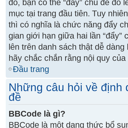
đó, bạn có thể “đẩy” chủ đề đó l
mục tại trang đầu tiên. Tuy nhiê
thì có nghĩa là chức năng đẩy c
gian giới hạn giữa hai lần “đẩy”
lên trên danh sách thật dễ dàng 
hãy chắc chắn rằng nội quy của 
Đầu trang
Những câu hỏi về định d
đề
BBCode là gì?
BBCode là một dạng thức bổ su