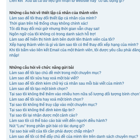
Liên kết “Xóa tất cả dữ liệu ghi nhận từ website này” có tác dụng gì?
Những câu hỏi về thiết lập cá nhân của thành viên
Làm sao để tôi thay đổi thiết lập cá nhân của mình?
Thời gian trên hệ thống chạy không chính xác!
Tôi đã thay đổi múi giờ nhưng thời gian vẫn chạy sai!
Ngôn ngữ của tôi không có trong danh sách hỗ trợ!
Làm sao để hiển thị hình ảnh bên dưới tên thành viên của tôi?
Xếp hạng thành viên là gì và làm sao tôi có thể thay đổi xếp hạng của mình?
Khi tôi bấm vào liên kết Email của một thành viên, tôi được yêu cầu phải đăn
nhập!
Những câu hỏi về chức năng gửi bài
Làm sao để tôi tạo chủ đề mới trong một chuyên mục?
Làm sao để tôi sửa hay xoá một bài viết?
Làm sao để tôi đính kèm chữ ký cá nhân sau mỗi bài viết của mình?
Làm sao để tôi tạo một bình chọn?
Tại sao tôi không thể thêm vào nhiều hơn nữa số lượng đối tượng bình chọn
Làm sao để tôi sửa hay xoá một bình chọn?
Tại sao tôi không thể truy cập vào một chuyên mục?
Tại sao tôi không thể đính kèm tập tin?
Tại sao tôi lại nhận được một cảnh cáo?
Làm sao tôi có thể báo cáo bài viết đến người điều hành?
Nút “Lưu” trong phần gửi bài có tác dụng gì?
Tại sao bài viết của tôi cần phải được chấp nhận?
Làm sao để tôi có thể đẩy chủ đề của mình lên trên danh sách chuyên mục?